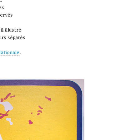
es
servés
il illustré
urs séparés
Nationale
.