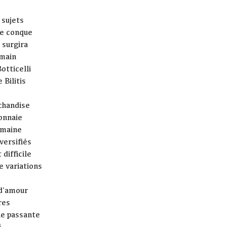
 sujets
ne conque
 surgira
emain
otticelli
 Bilitis
chandise
onnaie
maine
versifiés
 difficile
e variations
 d'amour
res
ue passante
i,