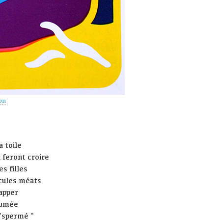
on
a toile
 feront croire
s filles
cules méats
happer
fumée
 "spermé "