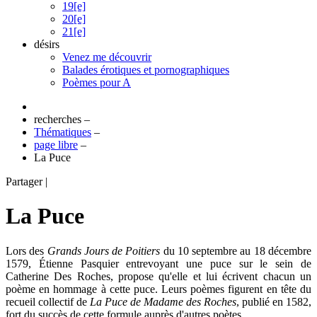
19[e]
20[e]
21[e]
désirs
Venez me découvrir
Balades érotiques et pornographiques
Poèmes pour A
recherches
–
Thématiques
–
page libre
–
La Puce
Partager
|
La Puce
Lors des
Grands Jours de Poitiers
du 10 septembre au 18 décembre
1579, Étienne Pasquier entrevoyant une puce sur le sein de
Catherine Des Roches, propose qu'elle et lui écrivent chacun un
poème en hommage à cette puce. Leurs poèmes figurent en tête du
recueil collectif de
La Puce de Madame des Roches
, publié en 1582,
fort du succès de cette formule auprès d'autres poètes.