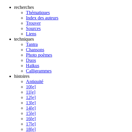
recherches
Thématiques
Index des auteurs
Trouver
Sources
Liens
techniques
Tantra
Chansons
Photo poèmes
Duos
Haïkus
Calligrammes
histoires
Antiquité
10[e]
11[e]
12[e]
13[e]
14[e]
15[e]
16[e]
17[e]
18[e]