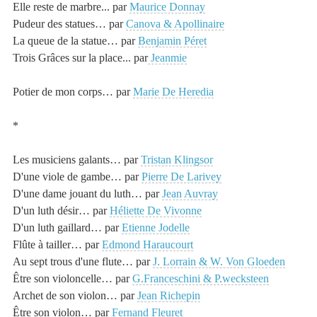
Elle reste de marbre... par
Maurice Donnay
Pudeur des statues… par
Canova & Apollinaire
La queue de la statue… par
Benjamin Péret
Trois Grâces sur la place... par
Jeanmie
Potier
de mon corps… par
Marie De Heredia
*
Les
musiciens
galants… par
Tristan Klingsor
D'une viole de gambe… par
Pierre De Larivey
D'une dame jouant du luth… par
Jean Auvray
D'un luth désir… par
Héliette De Vivonne
D'un luth gaillard… par
Etienne Jodelle
Flûte à tailler… par
Edmond Haraucourt
Au sept trous d'une flute… par
J. Lorrain & W. Von Gloeden
Être son violoncelle… par
G.Franceschini & P.wecksteen
Archet de son violon… par
Jean Richepin
Être son violon… par
Fernand Fleuret