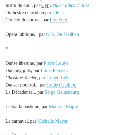
Instru du cul... par
Cyr
:
Music-alités
/
Jazz
Orchestre clitoridien par
Cilick
Concert de corps... par
Léo Ferré
Opéra
lubrique... par
G-S. De Meilhan
*
Danse
libertine, par
Pierre Louÿs
Dancing girls, par
Louis Perceau
Christine Keeler
, par
Gilbert Lely
Danser pour toi... par
Louis Calaferte
La Décadanse... par
Serge Gainsbourg
Le
bal
fantastique, par
Maurice Magre
Le c
arnaval
, par
Michelle Meyer