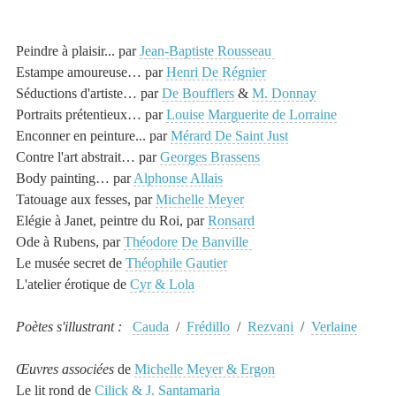
Peindre
à plaisir... par
Jean-Baptiste Rousseau
Estampe amoureuse… par
Henri De Régnier
Séductions d'artiste… par
De Boufflers
&
M. Donnay
Portraits prétentieux… par
Louise Marguerite de Lorraine
Enconner en peinture... par
Mérard De Saint Just
Contre l'art abstrait… par
Georges Brassens
Body painting… par
Alphonse Allais
Tatouage aux fesses, par
Michelle Meyer
Elégie à Janet, peintre du Roi, par
Ronsard
Ode à Rubens, par
Théodore De Banville
Le musée secret de
Théophile Gautier
L'atelier érotique de
Cyr & Lola
Poètes s'illustrant :
Cauda
/
Frédillo
/
Rezvani
/
Verlaine
Œuvres associées
de
Michelle Meyer & Ergon
Le lit rond de
Cilick & J. Santamaria