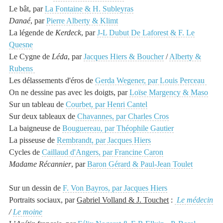
Le bât, par
La Fontaine & H. Subleyras
Danaé
, par
Pierre Alberty & Klimt
La légende de
Kerdeck
, par
J-L Dubut De Laforest & F. Le
Quesne
Le Cygne de
Léda
, par
Jacques Hiers & Boucher
/
Alberty &
Rubens
Les délassements d'éros de
Gerda Wegener, par Louis Perceau
On ne dessine pas avec les doigts, par
Loïse Margency & Maso
Sur un tableau de
Courbet, par Henri Cantel
Sur deux tableaux de
Chavannes, par Charles Cros
La baigneuse de
Bouguereau, par Théophile Gautier
La pisseuse de
Rembrandt, par Jacques Hiers
Cycles de
Caillaud d'Angers, par Francine Caron
Madame Récannier
, par
Baron Gérard & Paul-Jean Toulet
Sur un
dessin
de
F. Von Bayros, par Jacques Hiers
Portraits sociaux, par
Gabriel Volland & J. Touchet
:
Le médecin
/
Le moine