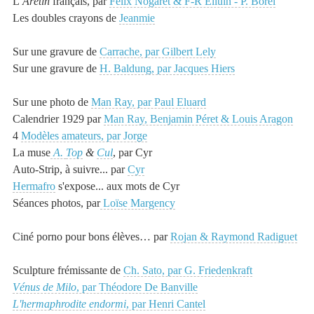
L’
Arétin
français, par
Félix Nogaret & F-R Elluin - P. Borel
Les doubles crayons de
Jeanmie
Sur une
gravure
de
Carrache, par Gilbert Lely
Sur une gravure de
H. Baldung, par Jacques Hiers
Sur une
photo
de
Man Ray, par Paul Eluard
Calendrier 1929 par
Man Ray, Benjamin Péret & Louis Aragon
4
Modèles amateurs, par Jorge
La muse
A.
Top
&
Cul
, par Cyr
Auto-Strip, à suivre... par
Cyr
Hermafro
s'expose... aux mots de Cyr
Séances photos, par
Loïse Margency
Ciné
porno pour bons élèves… par
Rojan & Raymond Radiguet
Sculpture
frémissante de
Ch. Sato, par G. Friedenkraft
Vénus de Milo
, par Théodore De Banville
L'hermaphrodite endormi
, par Henri Cantel