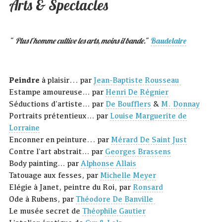
Arts & Spectacles
"
Plus l'homme cultive les arts, moins il bande.
"
Baudelaire
Peindre
à plaisir... par
Jean-Baptiste Rousseau
Estampe amoureuse… par
Henri De Régnier
Séductions d'artiste… par
De Boufflers
&
M. Donnay
Portraits prétentieux… par
Louise Marguerite de
Lorraine
Enconner en peinture... par
Mérard De Saint Just
Contre l'art abstrait… par
Georges Brassens
Body painting… par
Alphonse Allais
Tatouage aux fesses, par
Michelle Meyer
Elégie à Janet, peintre du Roi, par
Ronsard
Ode à Rubens, par
Théodore De Banville
Le musée secret de
Théophile Gautier