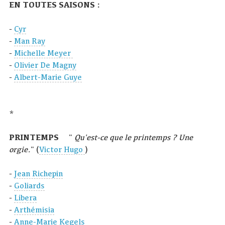
EN TOUTES SAISONS :
-
Cyr
-
Man Ray
-
Michelle Meyer
-
Olivier De Magny
-
Albert-Marie Guye
*
PRINTEMPS
"
Qu'est-ce que le printemps ? Une
orgie.
" (
Victor Hugo
)
-
Jean Richepin
-
Goliards
-
Libera
-
Arthémisia
-
Anne-Marie Kegels