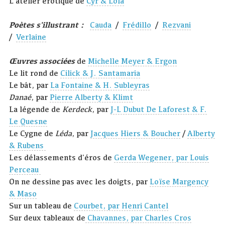
L'atelier érotique de
Cyr & Lola
Poètes s'illustrant :
Cauda
/
Frédillo
/
Rezvani
/
Verlaine
Œuvres associées
de
Michelle Meyer & Ergon
Le lit rond de
Cilick & J. Santamaria
Le bât, par
La Fontaine & H. Subleyras
Danaé
, par
Pierre Alberty & Klimt
La légende de
Kerdeck
, par
J-L Dubut De Laforest & F.
Le Quesne
Le Cygne de
Léda
, par
Jacques Hiers & Boucher
/
Alberty
& Rubens
Les délassements d'éros de
Gerda Wegener, par Louis
Perceau
On ne dessine pas avec les doigts, par
Loïse Margency
& Maso
Sur un tableau de
Courbet, par Henri Cantel
Sur deux tableaux de
Chavannes, par Charles Cros