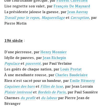
Une courtisanne grecque, par
Florent Chrestien
Lise regrette son valet, par
François De Maynard
La présidente jalouse la gueuse, par
Jean Auvray
Travail pour le repos
,
Maquerellage
et
Corruption
, par
Pierre Motin
19è siècle
:
D'une pierreuse, par
Henry Monnier
Idylle de pauvres, par
Jean Richepin
Populace
et
pauvreté
, par Paul Verlaine
Les goûts de chaque nation, par
Louis Protat
À une mendiante rousse, par
Charles Baudelaire
Rien n'est sacré pour un bandeur, par
Emile Hémery
Coquines des bars
et
Filles de luxe
, par Jean Lorrain
Plaisir intéressé
et
Bordels de Paris
, par Paul Saunière
Charmes
du profit
et
du
l
abeur
par Pierre Jean de
Béranger