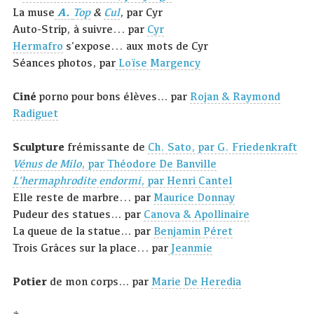
La muse
A.
Top
&
Cul
, par Cyr
Auto-Strip, à suivre... par
Cyr
Hermafro
s'expose... aux mots de Cyr
Séances photos, par
Loïse Margency
Ciné
porno pour bons élèves… par
Rojan & Raymond
Radiguet
Sculpture
frémissante de
Ch. Sato, par G. Friedenkraft
Vénus de Milo
, par Théodore De Banville
L'hermaphrodite endormi
, par Henri Cantel
Elle reste de marbre... par
Maurice Donnay
Pudeur des statues… par
Canova & Apollinaire
La queue de la statue… par
Benjamin Péret
Trois Grâces sur la place... par
Jeanmie
Potier
de mon corps… par
Marie De Heredia