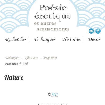
Recherches
Techniques
Histoires
Désirs
techniques
–
Chansons
–
page libre
|
Partager
Nature
©
Cyr