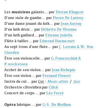
*
Les
musiciens
galants… par
Tristan Klingsor
D'une viole de gambe… par
Pierre De Larivey
D'une dame jouant du luth… par
Jean Auvray
D'un luth désir… par
Héliette De Vivonne
D'un luth gaillard… par
Etienne Jodelle
Flûte à tailler… par
Edmond Haraucourt
Au sept trous d'une flute… par
J. Lorrain & W. Von
Gloeden
Être son violoncelle… par
G.Franceschini &
P.wecksteen
Archet de son violon… par
Jean Richepin
Être son violon… par
Fernand Fleuret
Instru du cul... par
Cyr
:
Music-alités
/
Jazz
Orchestre clitoridien par
Cilick
Concert de corps... par
Léo Ferré
Opéra
lubrique... par
G-S. De Meilhan