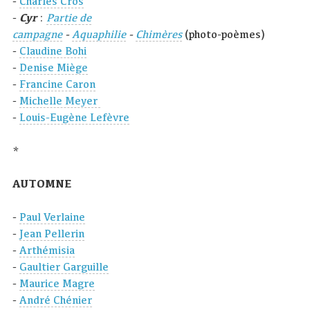
-
Charles Cros
-
Cyr
:
Partie de
campagne
-
Aquaphilie
-
Chimères
(photo-poèmes)
-
Claudine Bohi
-
Denise Miège
-
Francine Caron
-
Michelle Meyer
-
Louis-Eugène Lefèvre
*
AUTOMNE
-
Paul Verlaine
-
Jean Pellerin
-
Arthémisia
-
Gaultier Garguille
-
Maurice Magre
-
André Chénier