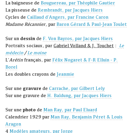
La baigneuse de
Bouguereau, par Théophile Gautier
La pisseuse de
Rembrandt, par Jacques Hiers
Cycles de
Caillaud d'Angers, par Francine Caron
Madame Récannier
, par
Baron Gérard & Paul-Jean Toulet
Sur un
dessin
de
F. Von Bayros, par Jacques Hiers
Portraits sociaux, par
Gabriel Volland & J. Touchet
:
Le
médecin
/
Le moine
L’
Arétin
français, par
Félix Nogaret & F-R Elluin - P.
Borel
Les doubles crayons de
Jeanmie
Sur une
gravure
de
Carrache, par Gilbert Lely
Sur une gravure de
H. Baldung, par Jacques Hiers
Sur une
photo
de
Man Ray, par Paul Eluard
Calendrier 1929 par
Man Ray, Benjamin Péret & Louis
Aragon
4
Modèles amateurs, par Jorge