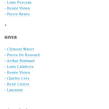
-
Louis Perceau
-
Renée Vivien
-
Pierre Béarn
*
HIVER
-
Clément Marot
-
Pierre De Ronsard
-
Arthur Rimbaud
-
Louis Calaferte
-
Renée Vivien
-
Charles Cros
-
René Cloitre
-
Lauranne