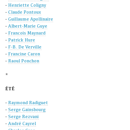
-
Henriette Coligny
-
Claude Pontoux
-
Guillaume Apollinaire
-
Albert-Marie Guye
-
Francois Maynard
-
Patrick Hure
-
F-B. De Verville
-
Francine Caron
-
Raoul Ponchon
*
ÉTÉ
-
Raymond Radiguet
-
Serge Gainsbourg
-
Serge Rezvani
-
André Cayrel