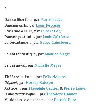
*
Danse
libertine, par
Pierre Louÿs
Dancing girls, par
Louis Perceau
Christine Keeler
, par
Gilbert Lely
Danser pour toi... par
Louis Calaferte
La Décadanse... par
Serge Gainsbourg
Le
bal
fantastique, par
Maurice Magre
Le c
arnaval
, par
Michelle Meyer
Théâtre
intime… par
Félix Nogaret
Déjazet
, par
Horace Raisson
Actrice… par
Théophile Gautier
&
Pierre Louÿs
D'une ventriloque… par
Théodore Hannon
Marionnette en scène… par
Patrick Hure